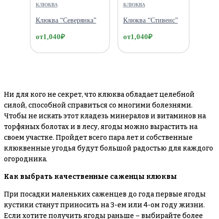
КЛЮКВА
КЛЮКВА
Клюква “Северянка”
Клюква “Стивенс”
от
1,040
₽
от
1,040
₽
Ни для кого не секрет, что клюква обладает целебной
силой, способной справиться со многими болезнями.
Чтобы не искать этот кладезь минералов и витаминов на
торфяных болотах и в лесу, ягоды можно вырастить на
своем участке. Пройдет всего пара лет и собственные
клюквенные угодья будут большой радостью для каждого
огородника.
Как выбрать качественные саженцы клюквы
При посадки маленьких саженцев до года первые ягоды
кустики станут приносить на 3-ем или 4-ом году жизни.
Если хотите получить ягоды раньше – выбирайте более