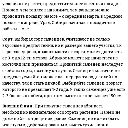
условиях не растет, предпочтительнее весенняя посадка.
Причем, чем теплее ваш климат, тем раньше можно
проводить посадку: на юге – с середины марта, в Средней
полосе – в апреле, Урал, Сибирь начинают посадочные
работы в мае.
Сорт.
Выбирая сорт саженцев, учитывают не только
вкусовые предпочтения, но и размеры вашего участка, т.к.
взрослое дерево, в зависимости от сорта, может достигать
от 3-х до 12-ти метров. Абрикос может выращиваться из
косточки или прививаться. Привитый саженец наследует
свойства сорта, поэтому он лучше. Сеянец из косточки не
предсказуемый: он может как перерасти родителей по
качеству, так и стать дичкой. Выбирайте саженец, возраст
которого не превышает 1-2 года. У таких саженцев уже есть
2-3 боковых побега, при этом высота не превышает 150 см.
Внешний вид.
При покупке саженцев абрикоса
необходимо внимательно осмотреть растение. На нем не
должно быть трещинок, ранок. Саженец не может быть
изогнутым, деформированным, иметь сухие корни.