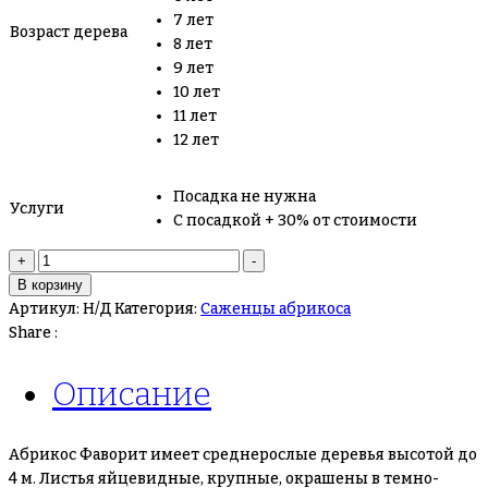
7 лет
Возраст дерева
8 лет
9 лет
10 лет
11 лет
12 лет
Посадка не нужна
Услуги
С посадкой + 30% от стоимости
Количество
+
-
товара
В корзину
Абрикос
Артикул:
Н/Д
Категория:
Саженцы абрикоса
Фаворит
Share :
Описание
Абрикос Фаворит имеет среднерослые деревья высотой до
4 м. Листья яйцевидные, крупные, окрашены в темно-