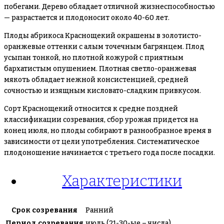
побегами. Дерево обладает отличной жизнеспособностью
— разрастается и плодоносит около 40-60 лет.
Плоды абрикоса Краснощекий окрашены в золотисто-
оранжевые оттенки с алым точечным багрянцем. Плод
усыпан тонкой, но плотной кожурой с приятным
бархатистым опушением. Плотная светло-оранжевая
мякоть обладает нежной консистенцией, средней
сочностью и изящным кисловато-сладким привкусом.
Сорт Краснощекий относится к средне поздней
классификации созревания, сбор урожая придется на
конец июля, но плоды собирают в разнообразное время в
зависимости от цели употребления. Систематическое
плодоношение начинается с третьего года после посадки.
Характеристики
Срок созревания
Ранний
Период созревания
июль (21-30-ые – числа)