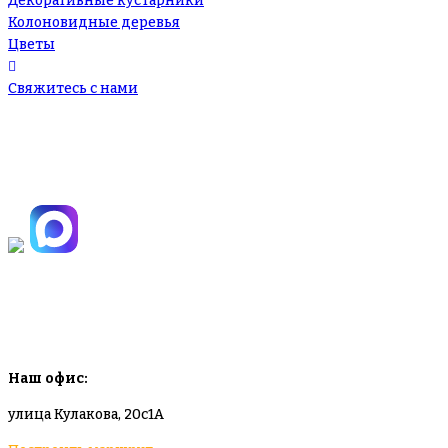
Декоративные кустарники
Колоновидные деревья
Цветы
Свяжитесь с нами
+7(495)665-90-50
+7(925)-555-99-19
info@plodovyipitomnik.ru
Наш офис:
улица Кулакова, 20с1А