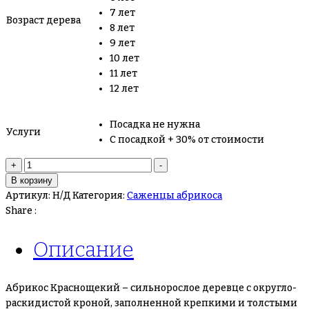
7 лет
Возраст дерева
8 лет
9 лет
10 лет
11 лет
12 лет
Посадка не нужна
Услуги
С посадкой + 30% от стоимости
Количество
+
-
товара
В корзину
Абрикос
Артикул:
Н/Д
Категория:
Саженцы абрикоса
Краснощекий
Share :
Описание
Абрикос Краснощекий – сильнорослое деревце с округло-
раскидистой кроной, заполненной крепкими и толстыми