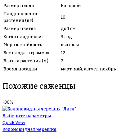
Размер плода
Большой
Плодоношение
10
растения (кг)
Размер цветка
до 1 см
Когда плодоносит
3 год
Морозостойкость
высокая
Вес плода, в граммах
12
Высота растения (м)
2
Время посадки
март-май, август-ноябрь
Похожие саженцы
-30%
Выберите параметры
Quick View
Колоновидная Черешня