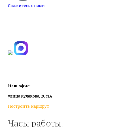
Свяжитесь с нами
+7(495)665-90-50
+7(925)-555-99-19
info@plodovyipitomnik.ru
Наш офис:
улица Кулакова, 20с1А
Построить маршрут
Часы работы: