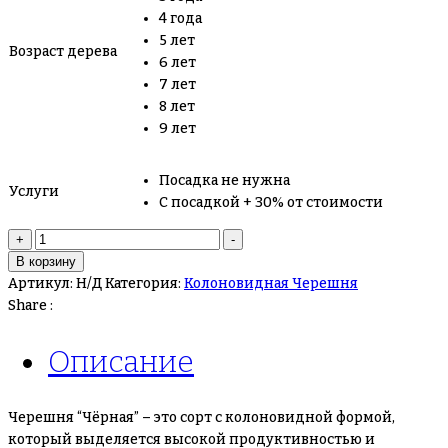
4 года
5 лет
Возраст дерева
6 лет
7 лет
8 лет
9 лет
Посадка не нужна
Услуги
С посадкой + 30% от стоимости
+
-
В корзину
Артикул:
Н/Д
Категория:
Колоновидная Черешня
Share :
Описание
Черешня “Чёрная” – это сорт с колоновидной формой,
который выделяется высокой продуктивностью и