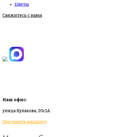
Цветы
Свяжитесь с нами
+7(495)665-90-50
+7(925)-555-99-19
info@plodovyipitomnik.ru
Наш офис:
улица Кулакова, 20с1А
Построить маршрут