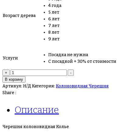
4 года
5 лет
Возраст дерева
6 лет
7 лет
8 лет
9 лет
Посадка не нужна
Услуги
С посадкой + 30% от стоимости
Количество
+
-
товара
В корзину
Черешня
Артикул:
Н/Д
Категория:
Колоновидная Черешня
колоновидная
Share :
Колье
Описание
Черешня колоновидная Колье