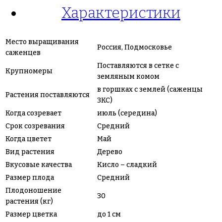
Характеристики
Место выращивания
Россия, Подмосковье
саженцев
Поставляются в сетке с
Крупномеры
земляным комом
в горшках с землей (саженцы
Растения поставляются
ЗКС)
Когда созревает
июль (середина)
Срок созревания
Средний
Когда цветет
Май
Вид растения
Дерево
Вкусовые качества
Кисло – сладкий
Размер плода
Средний
Плодоношение
30
растения (кг)
Размер цветка
до 1 см