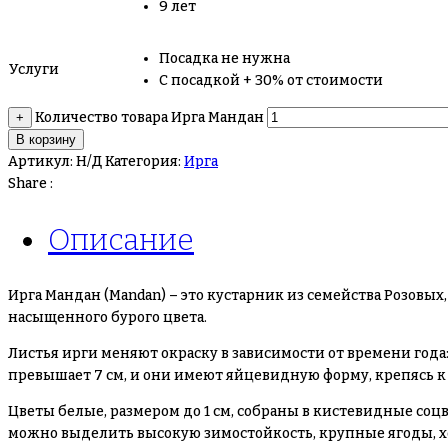
9 лет
Посадка не нужна
Услуги
С посадкой + 30% от стоимости
Количество товара Ирга Мандан
+
В корзину
Артикул:
Н/Д
Категория:
Ирга
Share :
Описание
Ирга Мандан (Mandan) – это кустарник из семейства Розовых
насыщенного бурого цвета.
Листья ирги меняют окраску в зависимости от времени год
превышает 7 см, и они имеют яйцевидную форму, крепясь к
Цветы белые, размером до 1 см, собраны в кистевидные со
можно выделить высокую зимостойкость, крупные ягоды, х