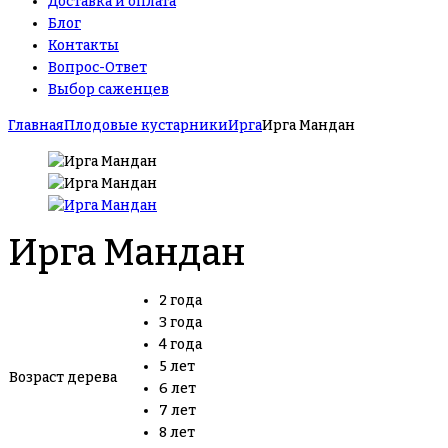
Доставка и оплата
Блог
Контакты
Вопрос-Ответ
Выбор саженцев
Главная
Плодовые кустарники
Ирга
Ирга Мандан
Ирга Мандан
2 года
3 года
4 года
5 лет
Возраст дерева
6 лет
7 лет
8 лет