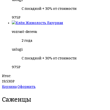
С посадкой + 30% от стоимости
975
₽
Жимолость Лазурная
vozrast-dereva:
2 года
uslugi:
С посадкой + 30% от стоимости
975
₽
Итог:
19,530
₽
Корзина
Оформить
Саженцы