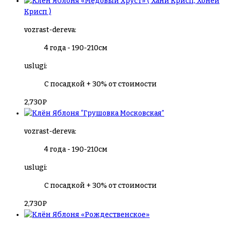
Яблоня «Медовый Хруст» ( Хани Крисп, Хоней
Крисп )
vozrast-dereva:
4 года - 190-210см
uslugi:
С посадкой + 30% от стоимости
2,730
₽
Яблоня “Грушовка Московская”
vozrast-dereva:
4 года - 190-210см
uslugi:
С посадкой + 30% от стоимости
2,730
₽
Яблоня «Рождественское»