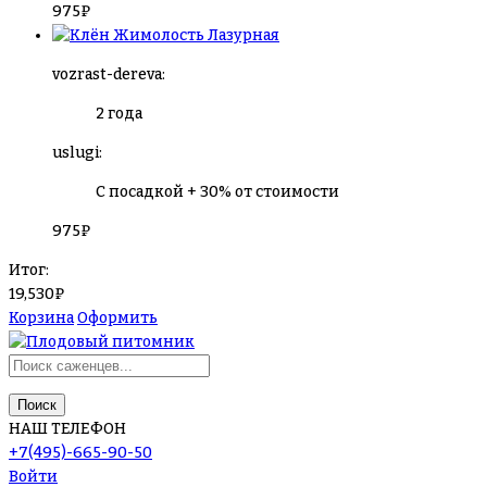
975
₽
Жимолость Лазурная
vozrast-dereva:
2 года
uslugi:
С посадкой + 30% от стоимости
975
₽
Итог:
19,530
₽
Корзина
Оформить
Поиск
НАШ ТЕЛЕФОН
+7(495)-665-90-50
Войти