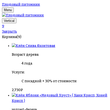
Плодовый питомник
Menu
Vertical
9
Закрыть
Корзина(9)
Слива Яхонтовая
Возраст дерева:
4 года
Услуги:
С посадкой + 30% от стоимости
2,730
₽
Яблоня «Медовый Хруст» ( Хани Крисп, Хоней
Крисп )
vozrast-dereva: