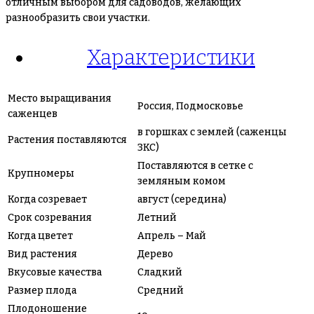
отличным выбором для садоводов, желающих
разнообразить свои участки.
Характеристики
Место выращивания
Россия, Подмосковье
саженцев
в горшках с землей (саженцы
Растения поставляются
ЗКС)
Поставляются в сетке с
Крупномеры
земляным комом
Когда созревает
август (середина)
Срок созревания
Летний
Когда цветет
Апрель – Май
Вид растения
Дерево
Вкусовые качества
Сладкий
Размер плода
Средний
Плодоношение