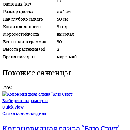
10
растения (кг)
Размер цветка
до 1 см
Как глубоко сажать
50 см
Когда плодоносит
3 год
Морозостойкость
высокая
Вес плода, в граммах
30
Высота растения (м)
2
Время посадки
март-май
Похожие саженцы
-30%
Выберите параметры
Quick View
Слива колоновидная
Колоновидная слива “Блю Свит”