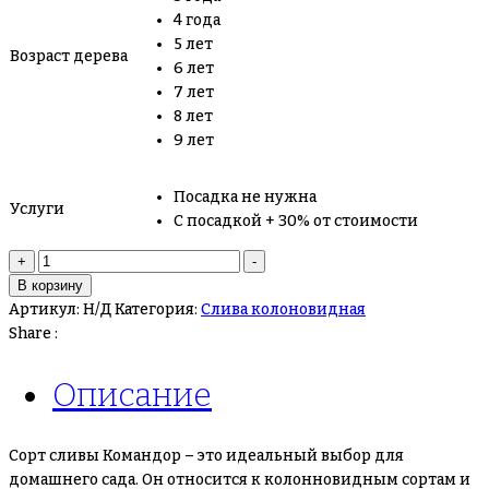
4 года
5 лет
Возраст дерева
6 лет
7 лет
8 лет
9 лет
Посадка не нужна
Услуги
С посадкой + 30% от стоимости
Количество
+
-
товара
В корзину
Колоновидная
Артикул:
Н/Д
Категория:
Слива колоновидная
слива
Share :
Командор
Описание
Сорт сливы Командор – это идеальный выбор для
домашнего сада. Он относится к колонновидным сортам и