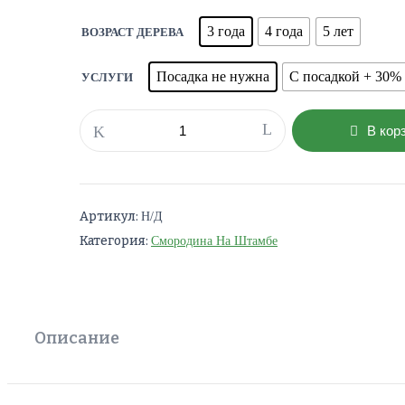
3 года
4 года
5 лет
ВОЗРАСТ ДЕРЕВА
Посадка не нужна
С посадкой + 30%
УСЛУГИ
Количество
В кор
товара
Красная
смородина
на
Артикул:
Н/Д
штамбе
Памятная
Категория:
Смородина На Штамбе
Описание