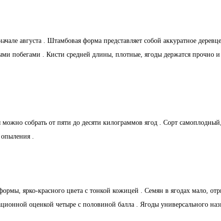
начале августа . Штамбовая форма представляет собой аккуратное дерев
и побегами . Кисти средней длины, плотные, ягоды держатся прочно и 
 можно собрать от пяти до десяти килограммов ягод . Сорт самоплодный
 опыления .
ормы, ярко-красного цвета с тонкой кожицей . Семян в ягодах мало, отр
ационной оценкой четыре с половиной балла . Ягоды универсального назн