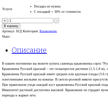
Посадка не нужна
Услуги
С посадкой + 30% от стоимости
Количество
+
-
товара
В корзину
Крыжовник
Артикул:
Н/Д
Категория:
Крыжовник
“Русский
Share :
красный”
Описание
В нашем питомнике вы можете купить саженцы крыжовника сорта “Ру
Крыжовник Русский красный – это сильнорослое растение (1,5-1,8 м)
Крыжовник Русский красный имеет средние или крупные плоды (3-6 г)
осветленными жилками на кожице. В светло-розовой мякоти присутствуе
При правильном уходе каждый куст крыжовника Русский красный подар
Иммунитет растений достаточно высокий. Крыжовник не страдает мучни
периоды и жаркое лето.