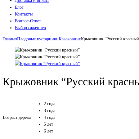
Доставка и оплата
Блог
Контакты
Вопрос-Ответ
Выбор саженцев
Главная
Плодовые кустарники
Крыжовник
Крыжовник “Русский красный
Крыжовник “Русский красн
2 года
3 года
Возраст дерева
4 года
5 лет
6 лет