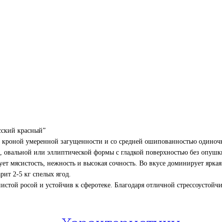
сский красный”
, с кроной умеренной загущенности и со средней ошипованностью одино
, овальной или эллиптической формы с гладкой поверхностью без опушки
т мясистость, нежность и высокая сочность. Во вкусе доминирует яркая
ит 2-5 кг спелых ягод.
стой росой и устойчив к сферотеке. Благодаря отличной стрессоустойч