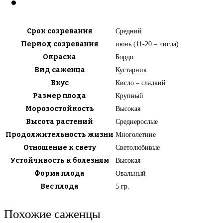
Срок созревания
Средний
Период созревания
июнь (11-20 – числа)
Окраска
Бордо
Вид саженца
Кустарник
Вкус
Кисло – сладкий
Размер плода
Крупный
Морозостойкость
Высокая
Высота растений
Среднерослые
Продолжительность жизни
Многолетние
Отношение к свету
Светолюбивые
Устойчивость к болезням
Высокая
Форма плода
Овальный
Вес плода
5 гр.
Похожие саженцы