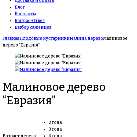
Доставка и оплата
Блог
Контакты
Вопрос-Ответ
Выбор саженцев
Главная
Плодовые кустарники
Малина дерево
Малиновое
дерево “Евразия”
Малиновое дерево
“Евразия”
2 года
3 года
Возраст дерева
4 года