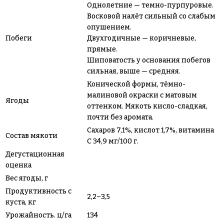
Однолетние — темно-пурпуровые.
Восковой налёт сильный со слабым
опушением.
Побеги
Двухгодичные — коричневые,
прямые.
Шиповатость у основания побегов
сильная, выше — средняя.
Конической формы, тёмно-
малиновой окраски с матовым
Ягоды
оттенком. Мякоть кисло-сладкая,
почти без аромата.
Сахаров 7,1%, кислот 1,7%, витамина
Состав мякоти
С 34,9 мг/100 г.
Дегустационная
оценка
Вес ягоды, г
Продуктивность с
2,2–3,5
куста, кг
Урожайность. ц/га
134