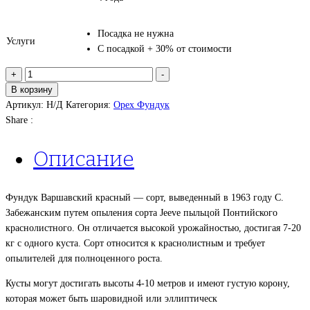
Посадка не нужна
Услуги
С посадкой + 30% от стоимости
Количество
+
-
товара
В корзину
Орех
Артикул:
Н/Д
Категория:
Орех Фундук
Фундук
Share :
Варшавский
красный
Описание
Фундук Варшавский красный — сорт, выведенный в 1963 году С.
Забежанским путем опыления сорта Jeeve пыльцой Понтийского
краснолистного. Он отличается высокой урожайностью, достигая 7-20
кг с одного куста. Сорт относится к краснолистным и требует
опылителей для полноценного роста.
Кусты могут достигать высоты 4-10 метров и имеют густую корону,
которая может быть шаровидной или эллиптическ