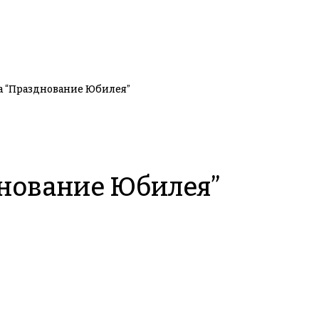
а “Празднование Юбилея”
днование Юбилея”