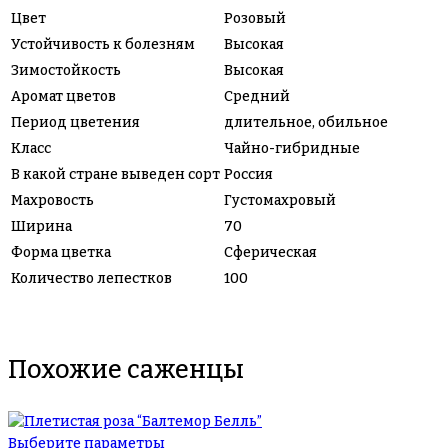
Цвет
Розовый
Устойчивость к болезням
Высокая
Зимостойкость
Высокая
Аромат цветов
Средний
Период цветения
длительное, обильное
Класс
Чайно-гибридные
В какой стране выведен сорт
Россия
Махровость
Густомаxровый
Ширина
70
Форма цветка
Сферическая
Количество лепестков
100
Похожие саженцы
Выберите параметры