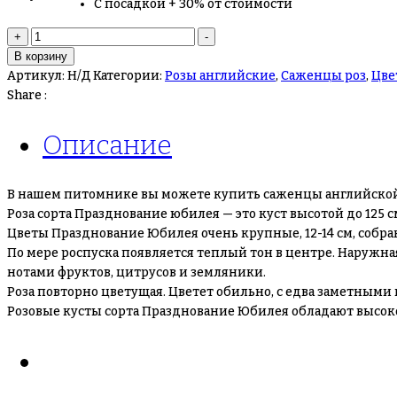
С посадкой + 30% от стоимости
Количество
+
-
товара
В корзину
Английская
Артикул:
Н/Д
Категории:
Розы английские
,
Саженцы роз
,
Цве
роза
Share :
“Празднование
Юбилея”
Описание
В нашем питомнике вы можете купить саженцы английской
Роза сорта Празднование юбилея — это куст высотой до 125
Цветы Празднование Юбилея очень крупные, 12-14 см, собран
По мере роспуска появляется теплый тон в центре. Наружна
нотами фруктов, цитрусов и земляники.
Роза повторно цветущая. Цветет обильно, с едва заметными 
Розовые кусты сорта Празднование Юбилея обладают высоко