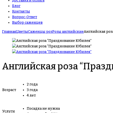
Доставка и оплата
Блог
Контакты
Вопрос-Ответ
Выбор саженцев
Главная
Цветы
Саженцы роз
Розы английские
Английская роз
Английская роза “Праз
2 года
Возраст
3 года
4 лет
Посадка не нужна
Услуги