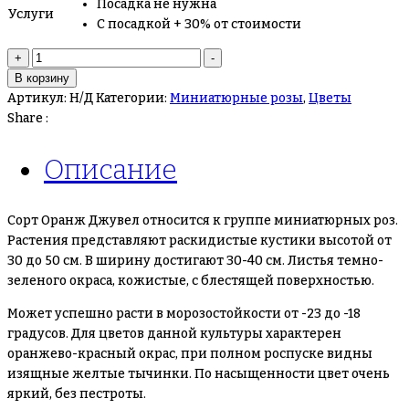
Посадка не нужна
Услуги
С посадкой + 30% от стоимости
Количество
+
-
товара
В корзину
Розы
Артикул:
Н/Д
Категории:
Миниатюрные розы
,
Цветы
Оранж
Share :
Джевел
Описание
Сорт Оранж Джувел относится к группе миниатюрных роз.
Растения представляют раскидистые кустики высотой от
30 до 50 см. В ширину достигают 30-40 см. Листья темно-
зеленого окраса, кожистые, с блестящей поверхностью.
Может успешно расти в морозостойкости от -23 до -18
градусов. Для цветов данной культуры характерен
оранжево-красный окрас, при полном роспуске видны
изящные желтые тычинки. По насыщенности цвет очень
яркий, без пестроты.