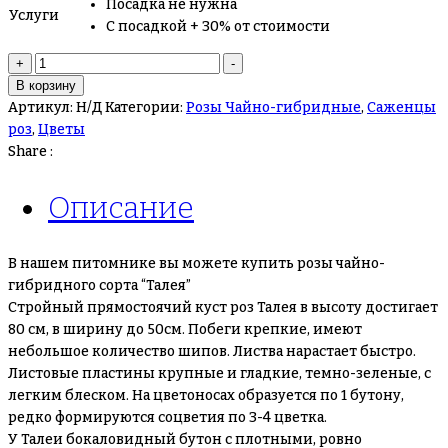
Посадка не нужна
Услуги
С посадкой + 30% от стоимости
Количество
+
-
товара
В корзину
Розы
Артикул:
Н/Д
Категории:
Розы Чайно-гибридные
,
Саженцы
“Талея”
роз
,
Цветы
Share :
Описание
В нашем питомнике вы можете купить розы чайно-
гибридного сорта “Талея”
Стройный прямостоячий куст роз Талея в высоту достигает
80 см, в ширину до 50см. Побеги крепкие, имеют
небольшое количество шипов. Листва нарастает быстро.
Листовые пластины крупные и гладкие, темно-зеленые, с
легким блеском. На цветоносах образуется по 1 бутону,
редко формируются соцветия по 3-4 цветка.
У Талеи бокаловидный бутон с плотными, ровно