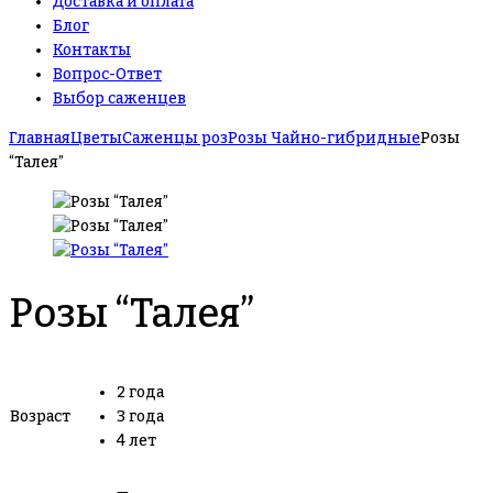
Доставка и оплата
Блог
Контакты
Вопрос-Ответ
Выбор саженцев
Главная
Цветы
Саженцы роз
Розы Чайно-гибридные
Розы
“Талея”
Розы “Талея”
2 года
Возраст
3 года
4 лет