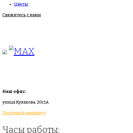
Цветы
Свяжитесь с нами
+7(495)665-90-50
+7(925)-555-99-19
info@plodovyipitomnik.ru
Наш офис:
улица Кулакова, 20с1А
Построить маршрут
Часы работы: