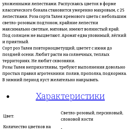
уложенными лепестками. Распускаясь цветок в форме
классического бокала становится умеренно махровым, с 25
лепестками. Роза сорта Талея кремового цвета с небольшим
светло-розовым подтоном, крайние лепестки
максимально светлые, матовые, имеют волнистый край.
Под солнцем не выцветают. Аромат едва уловимый, лёгкий
и приятный.
Сорт роз Талея повторноцветущий, цветет с июня до
поздней осени. Любит расти на солнечных, теплых
территориях. Не любит сквозняки.
Розы Талея неприхотливы, требуют выполнения довольно
простых правил агротехники: полив, прополка, подкормка.
В зимний период куст желательно накрывать.
Характеристики
Светло-розовый, персиковый,
Цвет:
слоновой кости
Количество цветков на