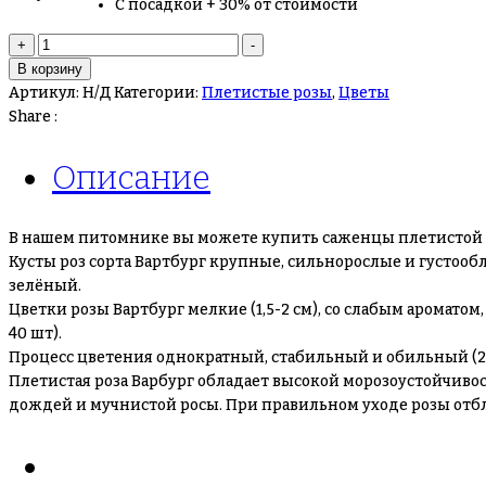
С посадкой + 30% от стоимости
+
-
В корзину
Артикул:
Н/Д
Категории:
Плетистые розы
,
Цветы
Share :
Описание
В нашем питомнике вы можете купить саженцы плетистой р
Кусты роз сорта Вартбург крупные, сильнорослые и густообли
зелёный.
Цветки розы Вартбург мелкие (1,5-2 см), со слабым аромато
40 шт).
Процесс цветения однократный, стабильный и обильный (25
Плетистая роза Варбург обладает высокой морозоустойчивост
дождей и мучнистой росы. При правильном уходе розы отбл