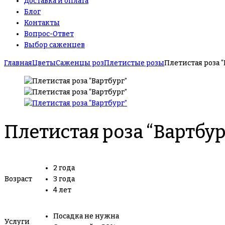
Доставка и оплата
Блог
Контакты
Вопрос-Ответ
Выбор саженцев
Главная
Цветы
Саженцы роз
Плетистые розы
Плетистая роза “
Плетистая роза “Вартбур
2 года
Возраст
3 года
4 лет
Посадка не нужна
Услуги