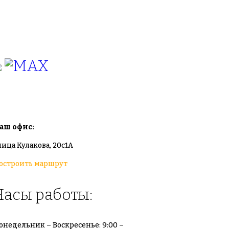
7(495)665-90-50
7(925)-555-99-19
info@plodovyipitomnik.ru
аш офис:
лица Кулакова, 20с1А
остроить маршрут
Часы работы:
онедельник – Воскресенье: 9:00 –