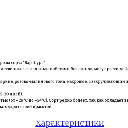
озы сорта “Вартбург”
ственные, с гладкими побегами без шипов, могут расти до 4,5
м, яркие, розово-малинового тона, махровые, с закручивающи
-30 дней).
ью (от –29°С до –34°С). Сорт редко болеет, так как обладае
агодарят своей красотой.
Характеристики