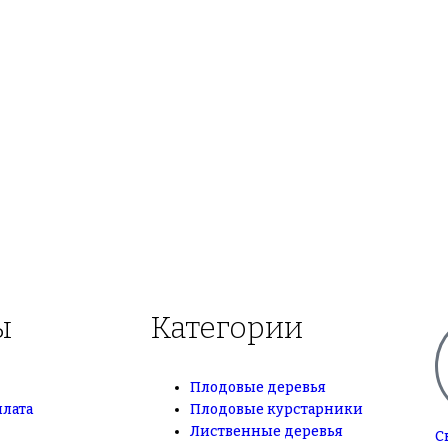
ы
Категории
Плодовые деревья
плата
Плодовые курстарники
Лиственные деревья
С