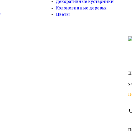
Декоративные кустарники
+
Колоновидные деревья
т
Цветы
+
Н
у
П
П