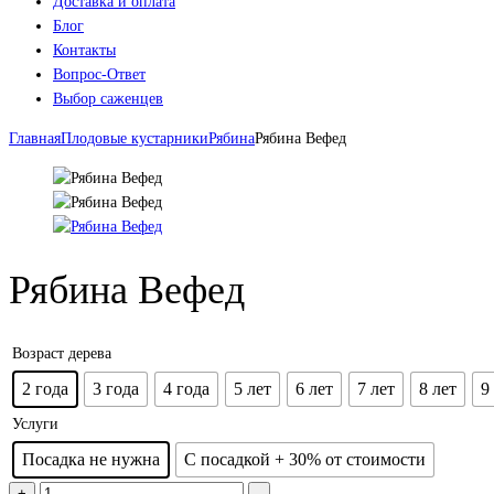
Доставка и оплата
Блог
Контакты
Вопрос-Ответ
Выбор саженцев
Главная
Плодовые кустарники
Рябина
Рябина Вефед
Рябина Вефед
Возраст дерева
2 года
3 года
4 года
5 лет
6 лет
7 лет
8 лет
9
Услуги
Посадка не нужна
С посадкой + 30% от стоимости
+
-