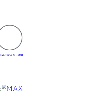
вяжитесь с нами
7(495)665-90-50
(925)-555-99-19
info@plodovyipitomnik.ru