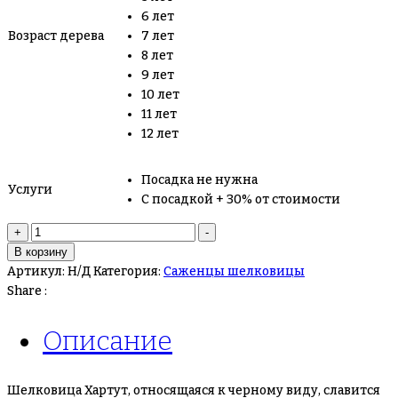
6 лет
Возраст дерева
7 лет
8 лет
9 лет
10 лет
11 лет
12 лет
Посадка не нужна
Услуги
С посадкой + 30% от стоимости
Количество
+
-
товара
В корзину
Шелковица
Артикул:
Н/Д
Категория:
Саженцы шелковицы
Хартут
Share :
Описание
Шелковица Хартут, относящаяся к черному виду, славится