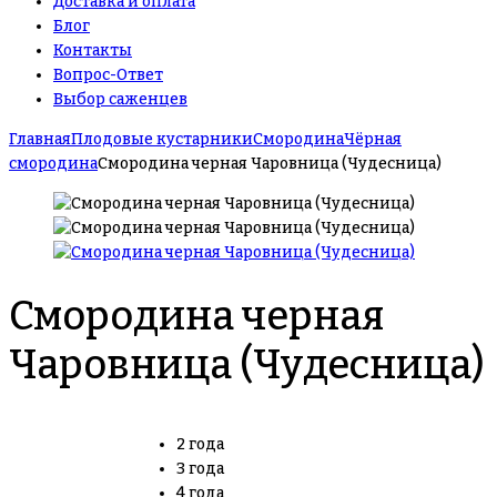
Доставка и оплата
Блог
Контакты
Вопрос-Ответ
Выбор саженцев
Главная
Плодовые кустарники
Смородина
Чёрная
смородина
Смородина черная Чаровница (Чудесница)
Смородина черная
Чаровница (Чудесница)
2 года
3 года
4 года