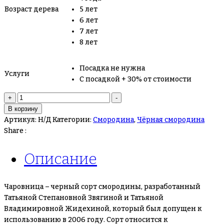
Возраст дерева
5 лет
6 лет
7 лет
8 лет
Посадка не нужна
Услуги
С посадкой + 30% от стоимости
Количество
+
-
товара
В корзину
Смородина
Артикул:
Н/Д
Категории:
Смородина
,
Чёрная смородина
черная
Share :
Чаровница
(Чудесница)
Описание
Чаровница – черный сорт смородины, разработанный
Татьяной Степановной Звягиной и Татьяной
Владимировной Жидехиной, который был допущен к
использованию в 2006 году. Сорт относится к