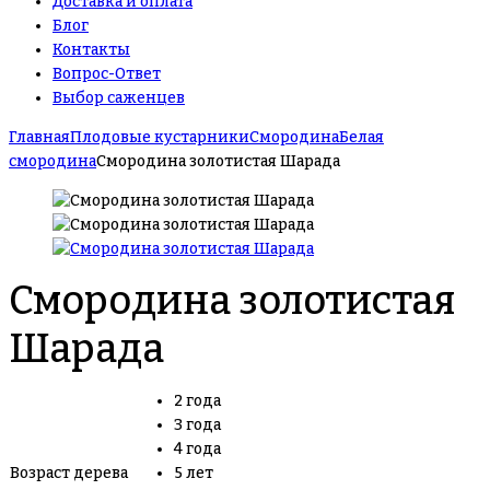
Доставка и оплата
Блог
Контакты
Вопрос-Ответ
Выбор саженцев
Главная
Плодовые кустарники
Смородина
Белая
смородина
Смородина золотистая Шарада
Смородина золотистая
Шарада
2 года
3 года
4 года
Возраст дерева
5 лет