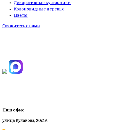
Декоративные кустарники
Колоновидные деревья
Цветы
Свяжитесь с нами
+7(495)665-90-50
+7(925)-555-99-19
info@plodovyipitomnik.ru
Наш офис:
улица Кулакова, 20с1А