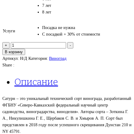
7 лет
8 лет
Посадка не нужна
Услуги
С посадкой + 30% от стоимости
Количество
+
-
товара
В корзину
Виноград
Артикул:
Н/Д
Категория:
Виноград
Кишмиш
Share :
Сатурн
Описание
Сатурн – это уникальный технический сорт винограда, разработанный
ФГБНУ «Северо-Кавказский федеральный научный центр
садоводства, виноградарства, виноделия». Авторы сорта – Зоткина Г.
А., Никулишкина Г. Е., Щербаков С. В. и Хмыров А. П. Сорт был
представлен в 2018 году после успешного скрещивания Дунстан 210 и
NY 45791.