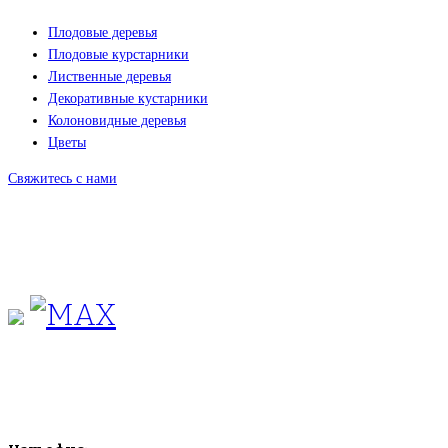
Плодовые деревья
Плодовые курстарники
Лиственные деревья
Декоративные кустарники
Колоновидные деревья
Цветы
Свяжитесь с нами
+7(495)665-90-50
+7(925)-555-99-19
info@plodovyipitomnik.ru