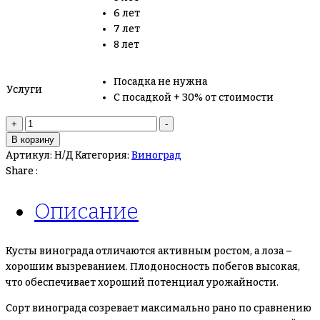
6 лет
7 лет
8 лет
Посадка не нужна
Услуги
С посадкой + 30% от стоимости
Количество
+
-
товара
В корзину
Виноград
Артикул:
Н/Д
Категория:
Виноград
Рэмбо
Share :
(Рембо)
Описание
Кусты винограда отличаются активным ростом, а лоза –
хорошим вызреванием. Плодоносность побегов высокая,
что обеспечивает хороший потенциал урожайности.
Сорт винограда созревает максимально рано по сравнению