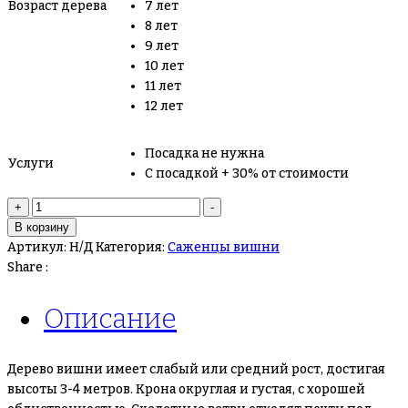
Возраст дерева
7 лет
8 лет
9 лет
10 лет
11 лет
12 лет
Посадка не нужна
Услуги
С посадкой + 30% от стоимости
Количество
+
-
товара
В корзину
Вишня
Артикул:
Н/Д
Категория:
Саженцы вишни
Калитвянка
Share :
Описание
Дерево вишни имеет слабый или средний рост, достигая
высоты 3-4 метров. Крона округлая и густая, с хорошей