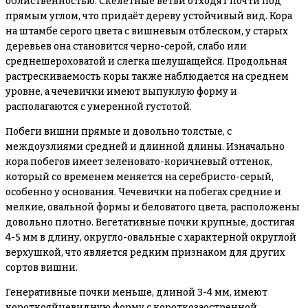
облиственностью. Скелетные ветви отходят почти под
прямым углом, что придаёт дереву устойчивый вид. Кора
на штамбе серого цвета с вишневым отблеском, у старых
деревьев она становится черно-серой, слабо или
среднешероховатой и слегка шелушащейся. Продольная
растрескиваемость коры также наблюдается на среднем
уровне, а чечевички имеют выпуклую форму и
располагаются с умеренной густотой.
Побеги вишни прямые и довольно толстые, с
междоузлиями средней и длинной длины. Изначально
кора побегов имеет зеленовато-коричневый оттенок,
который со временем меняется на серебристо-серый,
особенно у основания. Чечевички на побегах средние и
мелкие, овальной формы и беловатого цвета, расположены
довольно плотно. Вегетативные почки крупные, достигая
4-5 мм в длину, округло-овальные с характерной округлой
верхушкой, что является редким признаком для других
сортов вишни.
Генеративные почки меньше, длиной 3-4 мм, имеют
короткояйцевидную форму с короткозаостренной