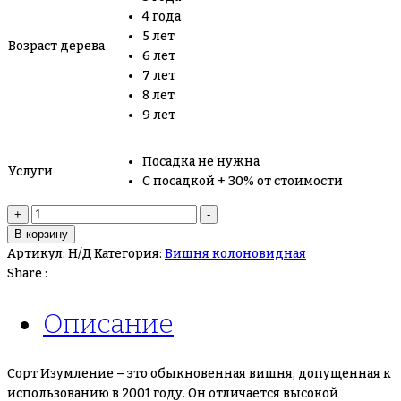
4 года
5 лет
Возраст дерева
6 лет
7 лет
8 лет
9 лет
Посадка не нужна
Услуги
С посадкой + 30% от стоимости
Количество
+
-
товара
В корзину
Вишня
Артикул:
Н/Д
Категория:
Вишня колоновидная
колоновидная
Share :
Изумление
Описание
Сорт Изумление – это обыкновенная вишня, допущенная к
использованию в 2001 году. Он отличается высокой