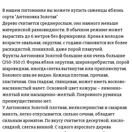
В нашем питомнике вы можете купить саженцы яблонь
сорта “Антоновка Золотая”
Дерево считается среднерослым, оно намного меньше
материнской разновидности. В обычном режиме может
вырастать до 6 метров без формировки. Крона в молодом
возрасте овальная, округлая, с годами становится все более
раскидистой, пониклой, даже порой плакучей.
Фрукты Антоновки Золотой большие или очень большие
(250-350 г). Форма яблок округлая, широкоребристая, порой
шаровидная, иногда слегка вытянутая или приплюснутая.
Бокового шва не видно. Кожица плотная, прочная,
эластичная. Она гладкая, глянцевая, может иметь восково-
маслянистый налет. Основной цвет кожуры – лимонно-
желтый или насыщенно-желтый. Покровного румянца
преимущественно нет.
У Антоновки Золотой плотная, мелкозернистая и сахарная
мякоть, легко откусывается, сильно сочная, обладает
сильным ароматом. По вкусу считается десертной, кисло-
сладкой, слегка винной. С одного взрослого дерева