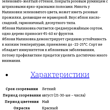
зеленовато-желтый оттенок, покрыта розовым румянцем с
штриховыми ярко-красными полосами. Мякоть у
Малиновки зеленоватого цвета, может иметь розовые
прожилки, делающие ее мраморной. Вкус яблок кисло-
сладкий, гармоничный, десертного типа.
Яблоня Малиновка считается среднеурожайным сортом,
одно дерево приносит 45-60 кг фруктов.
Яблоня Малиновка демонстрирует среднюю устойчивость
к низким температурам, приемлемо до -22-25°С. Сорт не
обладает иммунитетом к яблоневым заболеваниям,
потому профилактике придется уделять достаточно много
внимания.
Характеристики
Срок созревания
Летний
Период созревания
август (21-30-ые – числа)
Период цветения
Май
Окраска
Красный