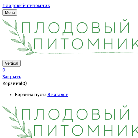
Плодовый питомник
Menu
Vertical
0
Закрыть
Корзина(0)
Корзина пуста
В каталог