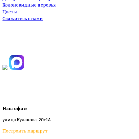
Колоновидные деревья
Цветы
Свяжитесь с нами
+7(495)665-90-50
+7(925)-555-99-19
info@plodovyipitomnik.ru
Наш офис:
улица Кулакова, 20с1А
Построить маршрут