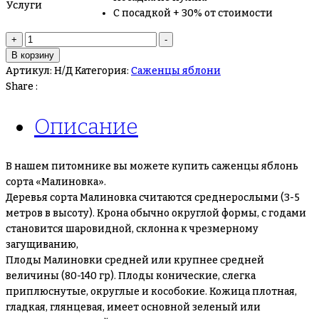
Услуги
С посадкой + 30% от стоимости
Количество
+
-
товара
В корзину
Яблоня
Артикул:
Н/Д
Категория:
Саженцы яблони
«Малиновка»
Share :
Описание
В нашем питомнике вы можете купить саженцы яблонь
сорта «Малиновка».
Деревья сорта Малиновка считаются среднерослыми (3-5
метров в высоту). Крона обычно округлой формы, с годами
становится шаровидной, склонна к чрезмерному
загущиванию,
Плоды Малиновки средней или крупнее средней
величины (80-140 гр). Плоды конические, слегка
приплюснутые, округлые и кособокие. Кожица плотная,
гладкая, глянцевая, имеет основной зеленый или