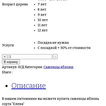
Возраст дерева
7 лет
8 лет
9 лет
10 лет
11 лет
12 лет
Посадка не нужна
Услуги
С посадкой + 30% от стоимости
Количество
+
-
товара
В корзину
Яблоня
Артикул:
Н/Д
Категория:
Саженцы яблони
“Елена”
Share :
Описание
В нашем питомнике вы можете купить саженцы яблонь
сорта “Елена”