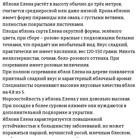
Яблоня Елена растёт в высоту обычно до трёх метров,
считается среднерослой или даже низкой. Крона яблони
имеет форму пирамиды или овала, с густыми ветвями,
полностью покрытыми листочками.
Плоды яблонь сорта Елена округлой формы, зелёного
цвета, при сборе – розово-красные с подкожными белыми
точками, что придаёт им необычный вид. Вкус сладкий,
практически не имеет кислинки, вес 120-150 грамм. Мякоть
мелкозернистая, сочная, бело-розового оттенка. При
созревании имеет розовые включения.
При полном созревании яблок Елена на дереве появляется
приятный сладкий вкус и характерный яблочный аромат.
Специалисты оценивают высокие вкусовые качества яблок
на 4,8 из 5.
Морозостойкость у яблонь Елена у них довольно высокая.
При посадке в более суровом климате они нуждаются в
дополнительной подкормке и укрытии.
Яблоня Елена характеризуется повышенной
устойчивостью к большинству заболеваний, но может
поражаться паршой, мучнистой росой, млечным блеском,