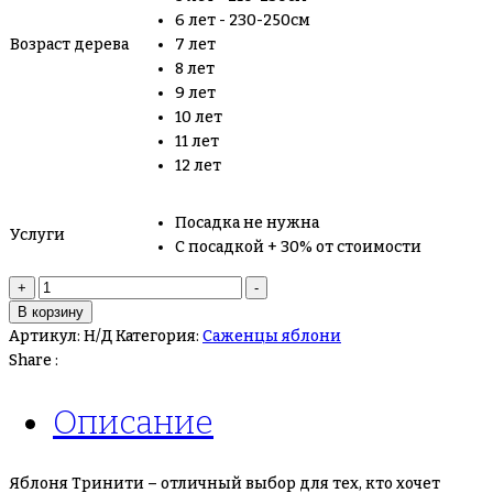
6 лет - 230-250см
Возраст дерева
7 лет
8 лет
9 лет
10 лет
11 лет
12 лет
Посадка не нужна
Услуги
С посадкой + 30% от стоимости
Количество
+
-
товара
В корзину
Яблоня
Артикул:
Н/Д
Категория:
Саженцы яблони
Тринити
Share :
Описание
Яблоня Тринити – отличный выбор для тех, кто хочет