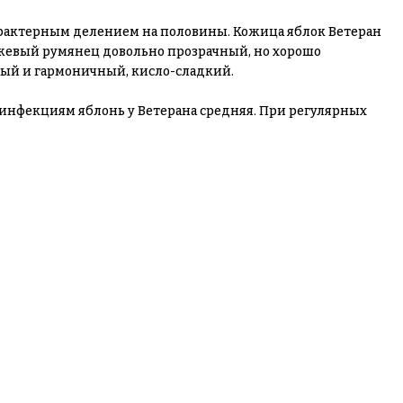
 характерным делением на половины. Кожица яблок Ветеран
нжевый румянец довольно прозрачный, но хорошо
нный и гармоничный, кисло-сладкий.
инфекциям яблонь у Ветерана средняя. При регулярных