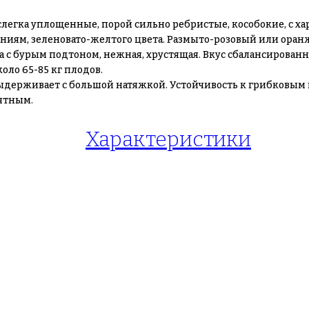
е, слегка уплощенные, порой сильно ребристые, кособокие, с
ниям, зеленовато-желтого цвета. Размыто-розовый или ора
ка с бурым подтоном, нежная, хрустящая. Вкус сбалансирова
оло 65-85 кг плодов.
ыдерживает с большой натяжкой. Устойчивость к грибковым 
ятным.
Характеристики