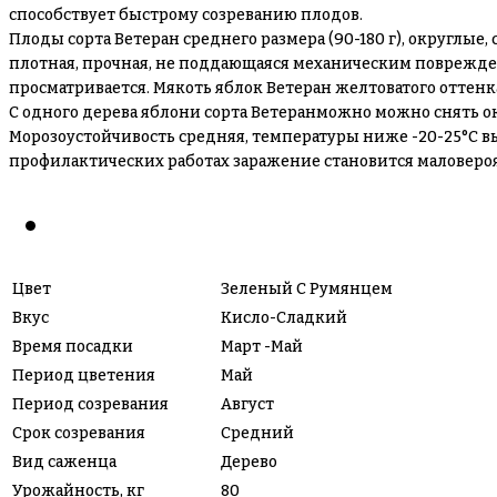
способствует быстрому созреванию плодов.
Плоды сорта Ветеран среднего размера (90-180 г), округлы
плотная, прочная, не поддающаяся механическим поврежде
просматривается. Мякоть яблок Ветеран желтоватого оттен
С одного дерева яблони сорта Ветеранможно можно снять ок
Морозоустойчивость средняя, температуры ниже -20-25°С в
профилактических работах заражение становится маловеро
Цвет
Зеленый С Румянцем
Вкус
Кисло-Сладкий
Время посадки
Март -Май
Период цветения
Май
Период созревания
Август
Срок созревания
Средний
Вид саженца
Дерево
Урожайность, кг
80