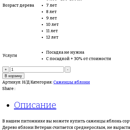
Возраст дерева
7 лет
8 лет
9 лет
10 лет
11 лет
12 лет
Посадка не нужна
Услуги
С посадкой + 30% от стоимости
Количество
+
-
товара
В корзину
Яблоня
Артикул:
Н/Д
Категория:
Саженцы яблони
“Ветеран”
Share :
Описание
В нашем питомнике вы можете купить саженцы яблонь сорт
Дерево яблони Ветеран считается среднерослым, не выраста