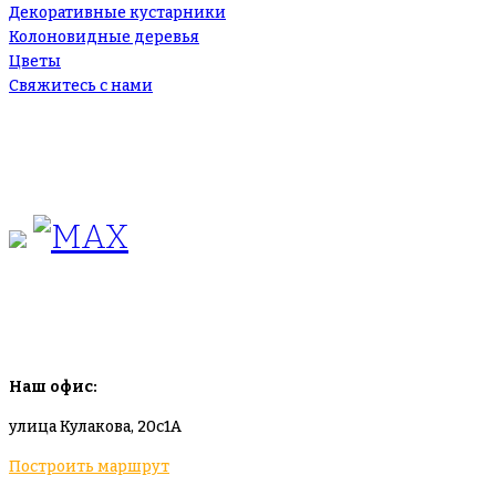
Декоративные кустарники
Колоновидные деревья
Цветы
Свяжитесь с нами
+7(495)665-90-50
+7(925)-555-99-19
info@plodovyipitomnik.ru
Наш офис:
улица Кулакова, 20с1А
Построить маршрут