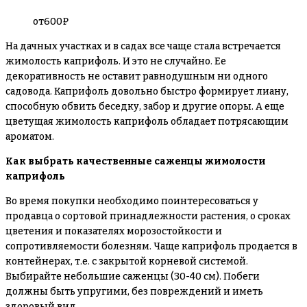
от
600
₽
На дачных участках и в садах все чаще стала встречается
жимолость каприфоль. И это не случайно. Ее
декоративность не оставит равнодушным ни одного
садовода. Каприфоль довольно быстро формирует лиану,
способную обвить беседку, забор и другие опоры. А еще
цветущая жимолость каприфоль обладает потрясающим
ароматом.
Как выбрать качественные саженцы жимолости
каприфоль
Во время покупки необходимо поинтересоваться у
продавца о сортовой принадлежности растения, о сроках
цветения и показателях морозостойкости и
сопротивляемости болезням. Чаще каприфоль продается в
контейнерах, т.е. с закрытой корневой системой.
Выбирайте небольшие саженцы (30-40 см). Побеги
должны быть упругими, без повреждений и иметь
здоровый вид.