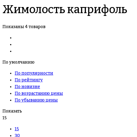
Жимолость каприфоль
Показаны 4 товаров
По умолчанию
По популярности
По рейтингу
По новизне
По возрастанию цены
По убыванию цены
Показать
15
15
30