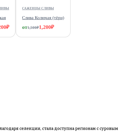
ЛИВЫ
САЖЕНЦЫ СЛИВЫ
кая
Слива Колючая (тёрн)
200
₽
от
1,200
₽
1,500
₽
лагодаря селекции, стала доступна регионам с суровым