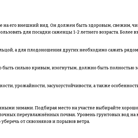
 на его внешний вид. Он должен быть здоровым, свежим, чи
льзовать для посадки саженцы 1-2 летнего возраста. Более 
льцой, а для плодоношения других необходимо сажать рядом 
 быть сильно кривым, изогнутым, должно быть полностью за
ости, урожайности, засухоустойчивости, а также особенност
нными зимами. Подбирая место на участке выбирайте хорошо
лочных переувлажнённых почвах. Уровень грунтовых вод на 
о уберечь от сквозняков и порывов ветра.