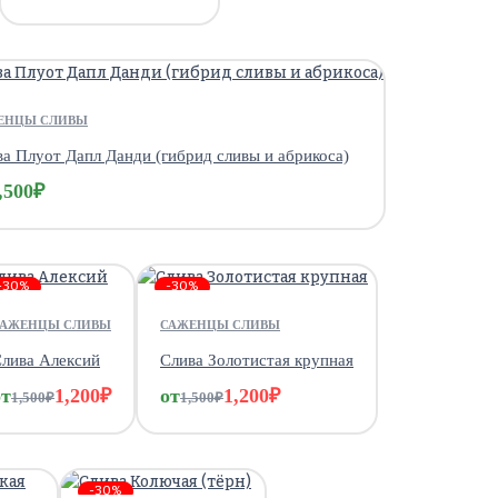
ЕНЦЫ СЛИВЫ
а Плуот Дапл Данди (гибрид сливы и абрикоса)
,500
₽
-30%
-30%
САЖЕНЦЫ СЛИВЫ
САЖЕНЦЫ СЛИВЫ
лива Алексий
Слива Золотистая крупная
от
1,200
₽
от
1,200
₽
1,500
₽
1,500
₽
-30%