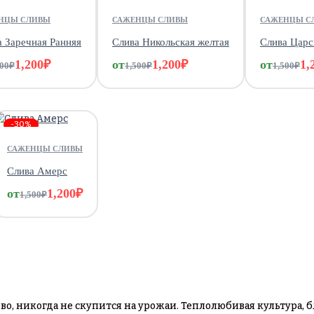
НЦЫ СЛИВЫ
САЖЕНЦЫ СЛИВЫ
САЖЕНЦЫ С
а Заречная Ранняя
Слива Никольская желтая
Слива Царс
1,200
₽
от
1,200
₽
от
1,
500
₽
1,500
₽
1,500
₽
-30%
САЖЕНЦЫ СЛИВЫ
Слива Амерс
от
1,200
₽
1,500
₽
о, никогда не скупится на урожаи. Теплолюбивая культура, б