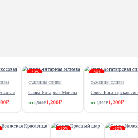
-30%
-30%
ЛИВЫ
САЖЕНЦЫ СЛИВЫ
САЖЕНЦЫ СЛИВЫ
косовая
Слива Янтарная Млиева
Слива Богатырская син
100
₽
от
1,200
₽
от
1,200
₽
1,500
₽
1,500
₽
-30%
-30%