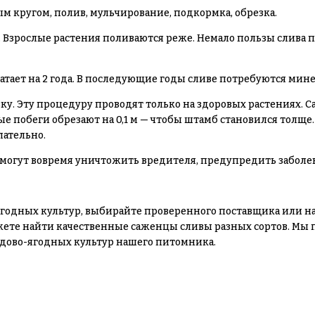
м кругом, полив, мульчирование, подкормка, обрезка.
. Взрослые растения поливаются реже. Немало пользы слива
атает на 2 года. В последующие годы сливе потребуются мин
у. Эту процедуру проводят только на здоровых растениях. Са
вые побеги обрезают на 0,1 м — чтобы штамб становился толще
лательно.
могут вовремя уничтожить вредителя, предупредить заболева
ягодных культур, выбирайте проверенного поставщика или н
жете найти качественные саженцы сливы разных сортов. Мы 
одово-ягодных культур нашего питомника.