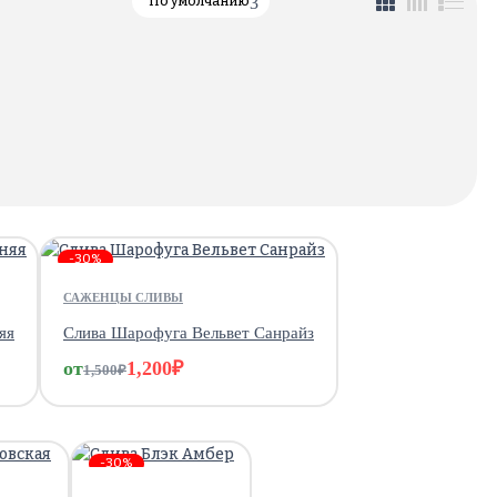
По умолчанию
-30%
САЖЕНЦЫ СЛИВЫ
яя
Слива Шарофуга Вельвет Санрайз
от
1,200
₽
1,500
₽
-30%