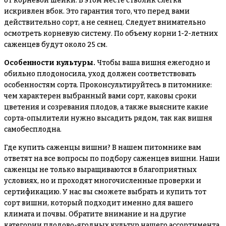
от корневой шейки. В этом месте стволик слегка
искривлен вбок. Это гарантия того, что перед вами
действительно сорт, а не сеянец. Следует внимательно
осмотреть корневую систему. По объему корни 1-2-летних
саженцев будут около 25 см.
Особенности культуры.
Чтобы ваша вишня ежегодно и
обильно плодоносила, уход должен соответствовать
особенностям сорта. Проконсультируйтесь в питомнике:
чем характерен выбранный вами сорт, каковы сроки
цветения и созревания плодов, а также выясните какие
сорта-опылители нужно высадить рядом, так как вишня
самобесплодна.
Где купить саженцы вишни?
В нашем питомнике вам
ответят на все вопросы по подбору саженцев вишни. Наши
саженцы не только выращиваются в благоприятных
условиях, но и проходят многочисленные проверки и
сертификацию. У нас вы сможете выбрать и купить тот
сорт вишни, который подходит именно для вашего
климата и почвы. Обратите внимание и на другие
категории плодово-ягодных культур нашего ассортимента.