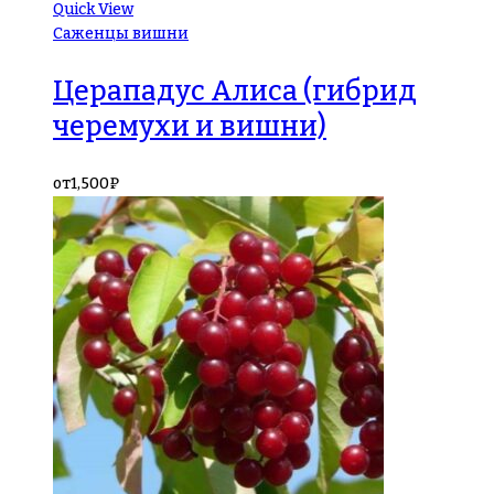
Quick View
Саженцы вишни
Церападус Алиса (гибрид
черемухи и вишни)
от
1,500
₽