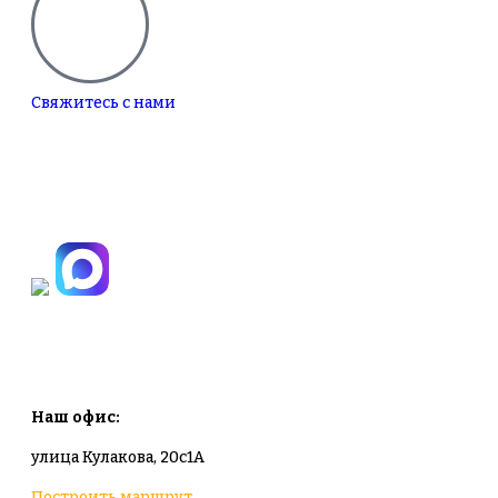
Свяжитесь с нами
+7(495)665-90-50
+7(925)-555-99-19
info@plodovyipitomnik.ru
Наш офис:
улица Кулакова, 20с1А
Построить маршрут