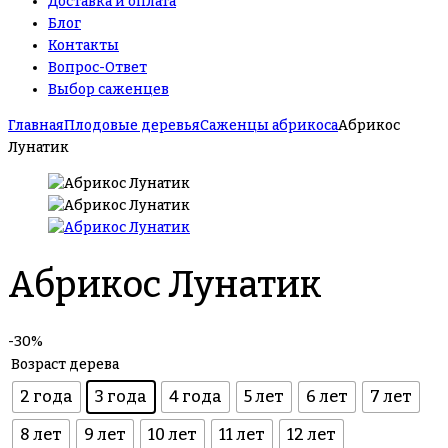
Доставка и оплата
Блог
Контакты
Вопрос-Ответ
Выбор саженцев
Главная
Плодовые деревья
Саженцы абрикоса
Абрикос
Лунатик
Абрикос Лунатик
-30%
Возраст дерева
2 года
3 года
4 года
5 лет
6 лет
7 лет
8 лет
9 лет
10 лет
11 лет
12 лет