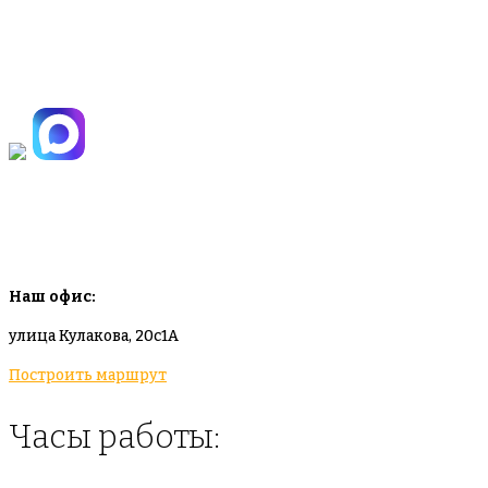
+7(495)665-90-50
+7(925)-555-99-19
info@plodovyipitomnik.ru
Наш офис:
улица Кулакова, 20с1А
Построить маршрут
Часы работы: