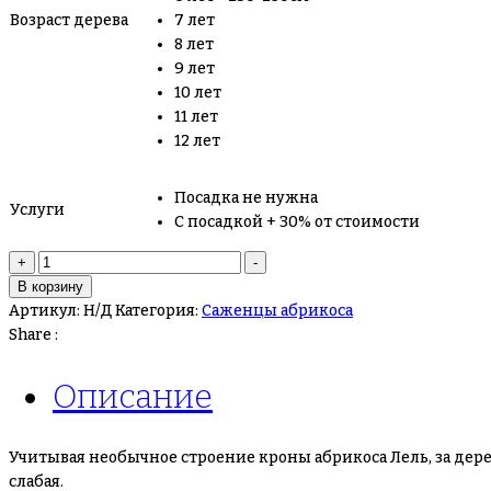
Возраст дерева
7 лет
8 лет
9 лет
10 лет
11 лет
12 лет
Посадка не нужна
Услуги
С посадкой + 30% от стоимости
Количество
+
-
товара
В корзину
Абрикос
Артикул:
Н/Д
Категория:
Саженцы абрикоса
Лель
Share :
Описание
Учитывая необычное строение кроны абрикоса Лель, за дере
слабая.