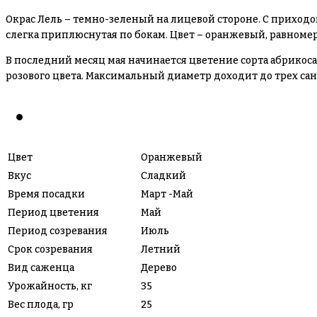
Окрас Лель – темно-зеленый на лицевой стороне. С приходо
слегка приплюснутая по бокам. Цвет – оранжевый, равноме
В последний месяц мая начинается цветение сорта абрикоса
розового цвета. Максимальный диаметр доходит до трех са
Цвет
Оранжевый
Вкус
Сладкий
Время посадки
Март -Май
Период цветения
Май
Период созревания
Июль
Срок созревания
Летний
Вид саженца
Дерево
Урожайность, кг
35
Вес плода, гр
25