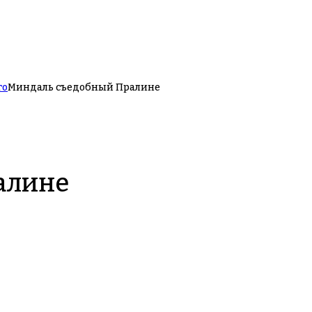
го
Миндаль съедобный Пралине
алине