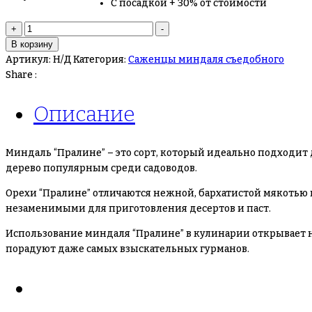
С посадкой + 30% от стоимости
Количество
+
-
товара
В корзину
Миндаль
Артикул:
Н/Д
Категория:
Саженцы миндаля съедобного
съедобный
Share :
Пралине
Описание
Миндаль “Пралине” – это сорт, который идеально подходит
дерево популярным среди садоводов.
Орехи “Пралине” отличаются нежной, бархатистой мякотью 
незаменимыми для приготовления десертов и паст.
Использование миндаля “Пралине” в кулинарии открывает н
порадуют даже самых взыскательных гурманов.