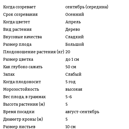
Когда созревает
сентябрь (середина)
Срок созревания
Осенний
Когда цветет
Апрель
Вид растения
Дерево
Вкусовые качества
Сладкий
Размер плода
Большой
Плодоношение растения (кг)
20
Размер цветка
до 1 см
Как глубоко сажать
50 см
Запах
Слабый
Когда плодоносит
5 год
Морозостойкость
высокая
Вес плода, в граммах
5-6
Высота растения (м)
5
Время посадки
август-сентябрь
Диаметр кроны (м)
5
Размер листьев
10 см