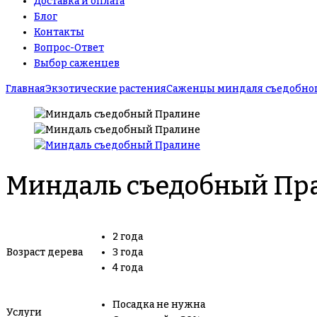
Доставка и оплата
Блог
Контакты
Вопрос-Ответ
Выбор саженцев
Главная
Экзотические растения
Саженцы миндаля съедобно
Миндаль съедобный Пр
2 года
Возраст дерева
3 года
4 года
Посадка не нужна
Услуги