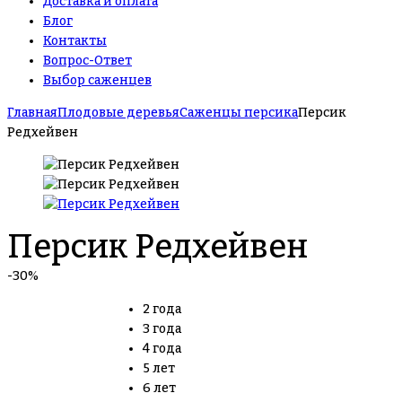
Доставка и оплата
Блог
Контакты
Вопрос-Ответ
Выбор саженцев
Главная
Плодовые деревья
Саженцы персика
Персик
Редхейвен
Персик Редхейвен
-30%
2 года
3 года
4 года
5 лет
6 лет