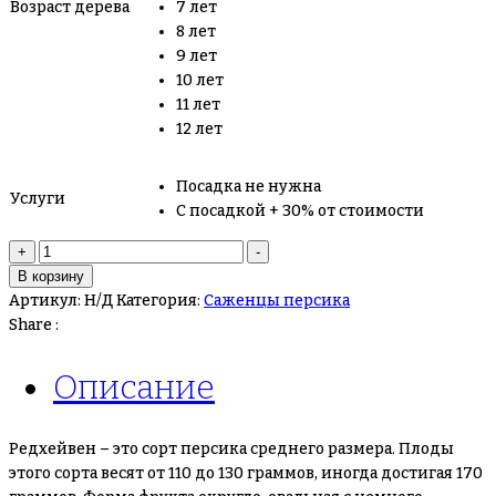
Возраст дерева
7 лет
8 лет
9 лет
10 лет
11 лет
12 лет
Посадка не нужна
Услуги
С посадкой + 30% от стоимости
Количество
+
-
товара
В корзину
Персик
Артикул:
Н/Д
Категория:
Саженцы персика
Редхейвен
Share :
Описание
Редхейвен – это сорт персика среднего размера. Плоды
этого сорта весят от 110 до 130 граммов, иногда достигая 170