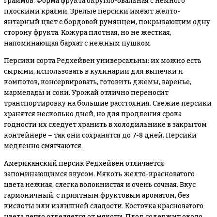
граммов. Форма фрукта округло-овальная с немного
плоскими краями. Зрелые персики имеют желто-
янтарный цвет с бордовой румянцем, покрывающим одну
сторону фрукта. Кожура плотная, но не жесткая,
напоминающая бархат с нежным пушком.
Персики сорта Редхейвен универсальны: их можно есть
сырыми, использовать в кулинарии для выпечки и
компотов, консервировать, готовить джемы, варенье,
мармелады и соки. Урожай отлично переносит
транспортировку на большие расстояния. Свежие персики
хранятся несколько дней, но для продления срока
годности их следует хранить в холодильнике в закрытом
контейнере – так они сохранятся до 7-8 дней. Персики
медленно смягчаются.
Американский персик Редхейвен отличается
запоминающимся вкусом. Мякоть желто-красноватого
цвета нежная, слегка волокнистая и очень сочная. Вкус
гармоничный, с приятным фруктовым ароматом, без
кислоты или излишней сладости. Косточка красноватого
цвета легко отделяется от мякоти. Плод содержит около