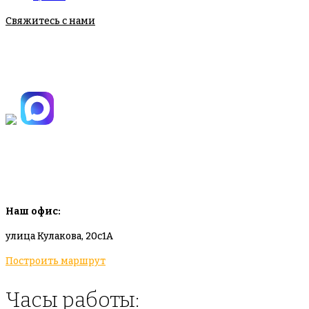
Свяжитесь с нами
+7(495)665-90-50
+7(925)-555-99-19
info@plodovyipitomnik.ru
Наш офис:
улица Кулакова, 20с1А
Построить маршрут
Часы работы: