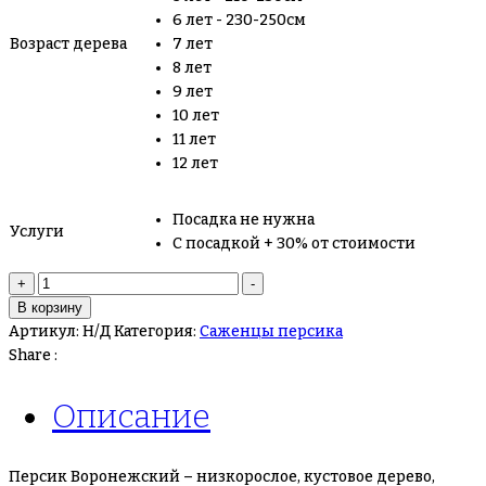
6 лет - 230-250см
Возраст дерева
7 лет
8 лет
9 лет
10 лет
11 лет
12 лет
Посадка не нужна
Услуги
С посадкой + 30% от стоимости
Количество
+
-
товара
В корзину
Персик
Артикул:
Н/Д
Категория:
Саженцы персика
Воронежский
Share :
Описание
Персик Воронежский – низкорослое, кустовое дерево,