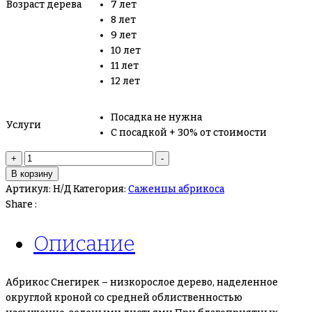
Возраст дерева
7 лет
8 лет
9 лет
10 лет
11 лет
12 лет
Посадка не нужна
Услуги
С посадкой + 30% от стоимости
Количество
+
-
товара
В корзину
Абрикос
Артикул:
Н/Д
Категория:
Саженцы абрикоса
Снегирек
Share :
Описание
Абрикос Снегирек – низкорослое дерево, наделенное
округлой кроной со средней облиственностью