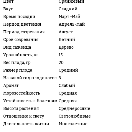
Цвет
Оранжевый
Вкус
Сладкий
Время посадки
Март -Май
Период цветения
Апрель-Май
Период созревания
Август
Срок созревания
Летний
Вид саженца
Дерево
Урожайность, кг
15
Вес плода, гр
20
Размер плода
Средний
На какой год плодоносит
3
Аромат
Слабый
Морозостойкость
Средняя
Устойчивость к болезням
Средняя
Высота растения
Среднерослые
Отношение к свету
Светолюбивые
Длительность жизни
Многолетние