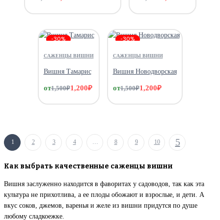
-30%
-30%
САЖЕНЦЫ ВИШНИ
САЖЕНЦЫ ВИШНИ
Вишня Тамарис
Вишня Новодворская
от
1,200
₽
от
1,200
₽
1,500
₽
1,500
₽
1
2
3
4
…
8
9
10
Как выбрать качественные саженцы вишни
Вишня заслуженно находится в фаворитах у садоводов, так как эта
культура не прихотлива, а ее плоды обожают и взрослые, и дети. А
вкус соков, джемов, варенья и желе из вишни придутся по душе
любому сладкоежке.