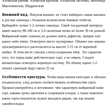
Алтайская ранняя, Алтайская крупная, Алтайская ласточка, Метелица,
Максимовская, Шадринская.
Внешний вид.
Покупая вишню, не стоит выбирать самые высокие
и рослые саженцы с большим количеством боковых побегов.
Выбирайте лучше 1-2-летние саженцы. Такой посадочный материал
имеет высоту 80-100 см и 3-4 скелетные ветки не более 30 см длиной.
Выбранный вами саженец не должен иметь дефектов, трещин или
каких-либо пятен. Осмотрите место окулировки. Обычно оно хорошо
просматривается и располагается на высоте 5-15 см от корневой
шейки. В этом месте стволик слегка искривлен вбок. Это гарантия
того, что перед вами действительно сорт, а не сеянец. Следует
внимательно осмотреть корневую систему. По объему корни 1-2-
летних саженцев будут около 25 см.
Особенности культуры.
Чтобы ваша вишня ежегодно и обильно
плодоносила, уход должен соответствовать особенностям сорта.
Проконсультируйтесь в питомнике: чем характерен выбранный вами
сорт, каковы сроки цветения и созревания плодов, а также выясните
какие сорта-опылители нужно высадить рядом, так как вишня
самобесплодна.