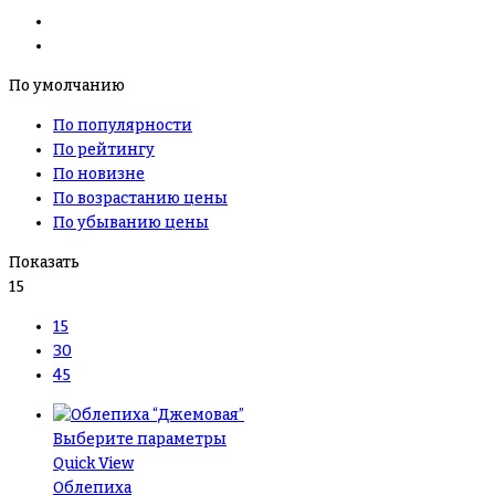
По умолчанию
По популярности
По рейтингу
По новизне
По возрастанию цены
По убыванию цены
Показать
15
15
30
45
Выберите параметры
Quick View
Облепиха